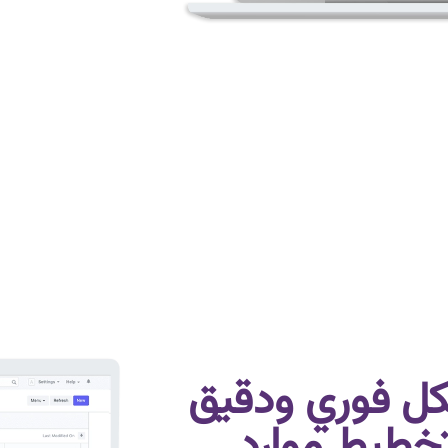
كل فوري ودقيق
خطيط موارد